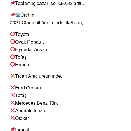
Toplam iç pazar ise %60,62 arttı…
Üretim;
2021 Otomobil üretiminde ilk 5 sıra,
Toyota
Oyak Renault
Hyundai Assan
Tofaş
Honda
Ticari Araç üretiminde,
Ford Otosan
Tofaş
Mercedes Benz Türk
Anadolu Isuzu
Otokar
İhracat;