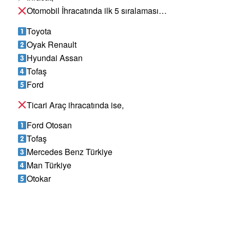
Otomobil İhracatında ilk 5 sıralaması…
Toyota
Oyak Renault
Hyundai Assan
Tofaş
Ford
Ticari Araç ihracatında ise,
Ford Otosan
Tofaş
Mercedes Benz Türkiye
Man Türkiye
Otokar