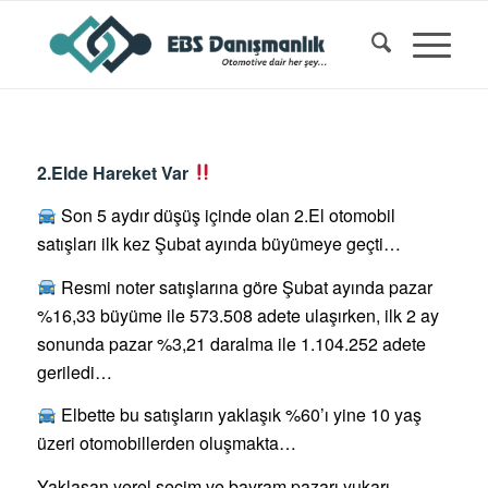
2.Elde Hareket Var
Son 5 aydır düşüş içinde olan 2.El otomobil
satışları ilk kez Şubat ayında büyümeye geçti…
Resmi noter satışlarına göre Şubat ayında pazar
%16,33 büyüme ile 573.508 adete ulaşırken, ilk 2 ay
sonunda pazar %3,21 daralma ile 1.104.252 adete
geriledi…
Elbette bu satışların yaklaşık %60’ı yine 10 yaş
üzeri otomobillerden oluşmakta…
Yaklaşan yerel seçim ve bayram pazarı yukarı